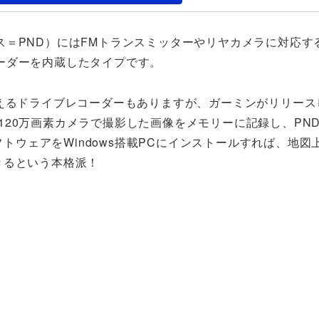
＝PND）にはFMトランスミッターやリヤカメラに対応す
ーダーを内蔵したタイプです。
ホで使えるドライブレコーダーもありますが、ガーミンがリリース
で、120万画素カメラで撮影した画像をメモリーに記録し、PN
フトウェアをWindows搭載PCにインストールすれば、地図
きるという本格派！