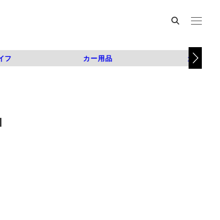
イフ
カー用品
カスタム
N