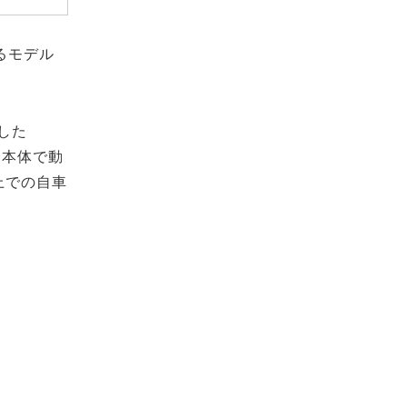
るモデル
した
D本体で動
上での自車