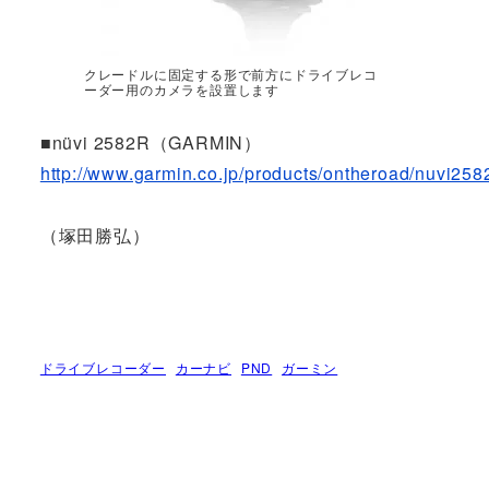
クレードルに固定する形で前方にドライブレコ
ーダー用のカメラを設置します
■nüvi 2582R（GARMIN）
http://www.garmin.co.jp/products/ontheroad/nuvi2582
（塚田勝弘）
ドライブレコーダー
カーナビ
PND
ガーミン