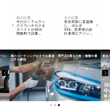
前の記事
次の記事
今だけ！アムラッ
安全対策に妥協無
クスでハチロク＆
し。ボルボ
スペイドが45分
V40、世界初の歩
間無料で試乗…
行者用エアバッ…
につい
車のコーティングおすすめ業者・専門店8選を比較｜種類や選
初め
び方も解説