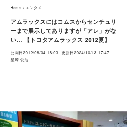
Home
>
エンタメ
アムラックスにはコムスからセンチュリ
ーまで展示してありますが「アレ」がな
い… 【トヨタアムラックス 2012夏】
公開日
2012/08/04 18:03
更新日
2024/10/13 17:47
著
星崎 俊浩
者