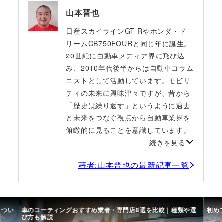
山本晋也
日産スカイラインGT-Rやホンダ・ド
リームCB750FOURと同じ年に誕生。
20世紀に自動車メディア界に飛び込
み、2010年代後半からは自動車コラム
ニストとして活動しています。モビリ
ティの未来に興味津々ですが、昔から
「歴史は繰り返す」というように過去
と未来をつなぐ視点から自動車業界を
俯瞰的に見ることを意識しています。
続きを見る
著者:山本晋也の最新記事一覧
につい
車のコーティングおすすめ業者・専門店8選を比較｜種類や選
初め
び方も解説