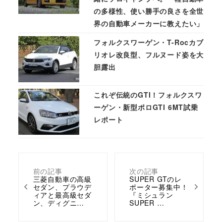
の多様性、使い勝手の良さを全世
界の自動車メーカーに教えたい」
フォルクスワーゲン・T-Rocカブ
リオレ改良型、フルヌード姿を大
胆露出
これぞ伝統のGTI！フォルクスワ
ーゲン・新型ポロGTI 6MT試乗
レポート
前の記事
次の記事
三菱自動車の高級
SUPER GTのレ
セダン、プラウデ
ポーター募集中！
ィアと最高級セダ
『ミシュラン
ン、ディグニ…
SUPER …