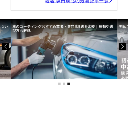
著者:塚田勝弘の最新記事一覧
につい
車のコーティングおすすめ業者・専門店8選を比較｜種類や選
初め
び方も解説