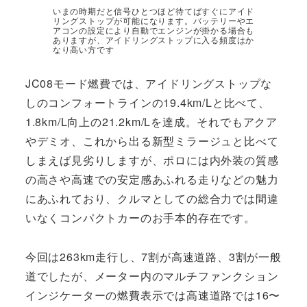
いまの時期だと信号ひとつほど待てばすぐにアイド
リングストップが可能になります。バッテリーやエ
アコンの設定により自動でエンジンが掛かる場合も
ありますが、アイドリングストップに入る頻度はか
なり高い方です
JC08モード燃費では、アイドリングストップな
しのコンフォートラインの19.4km/Lと比べて、
1.8km/L向上の21.2km/Lを達成。それでもアクア
やデミオ、これから出る新型ミラージュと比べて
しまえば見劣りしますが、ポロには内外装の質感
の高さや高速での安定感あふれる走りなどの魅力
にあふれており、クルマとしての総合力では間違
いなくコンパクトカーのお手本的存在です。
今回は263km走行し、7割が高速道路、3割が一般
道でしたが、メーター内のマルチファンクション
インジケーターの燃費表示では高速道路では16〜