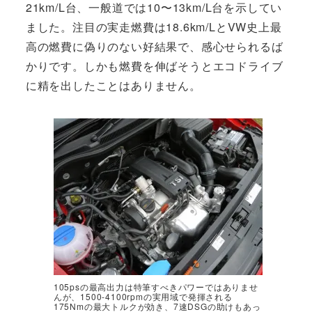
21km/L台、一般道では10〜13km/L台を示してい
ました。注目の実走燃費は18.6km/LとVW史上最
高の燃費に偽りのない好結果で、感心せられるば
かりです。しかも燃費を伸ばそうとエコドライブ
に精を出したことはありません。
105psの最高出力は特筆すべきパワーではありませ
んが、1500-4100rpmの実用域で発揮される
175Nmの最大トルクが効き、7速DSGの助けもあっ