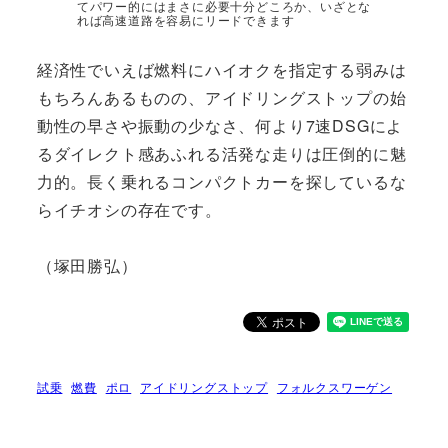
てパワー的にはまさに必要十分どころか、いざとな
れば高速道路を容易にリードできます
経済性でいえば燃料にハイオクを指定する弱みは
もちろんあるものの、アイドリングストップの始
動性の早さや振動の少なさ、何より7速DSGによ
るダイレクト感あふれる活発な走りは圧倒的に魅
力的。長く乗れるコンパクトカーを探しているな
らイチオシの存在です。
（塚田勝弘）
試乗
燃費
ポロ
アイドリングストップ
フォルクスワーゲン