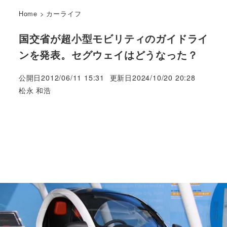
Home
>
カーライフ
国交省が超小型モビリティのガイドライ
ンを発表。セグウェイはどうなった？
公開日
2012/06/11 15:31
更新日
2024/10/20 20:28
著
松永 和浩
者