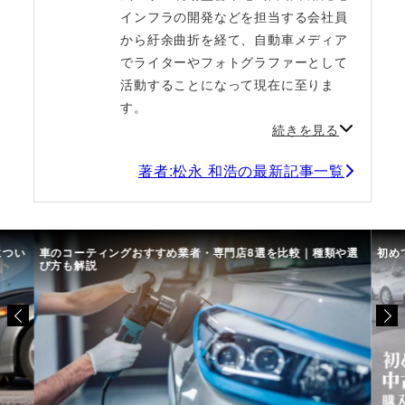
インフラの開発などを担当する会社員
から紆余曲折を経て、自動車メディア
でライターやフォトグラファーとして
活動することになって現在に至りま
す。
続きを見る
著者:松永 和浩の最新記事一覧
につい
車のコーティングおすすめ業者・専門店8選を比較｜種類や選
初め
び方も解説