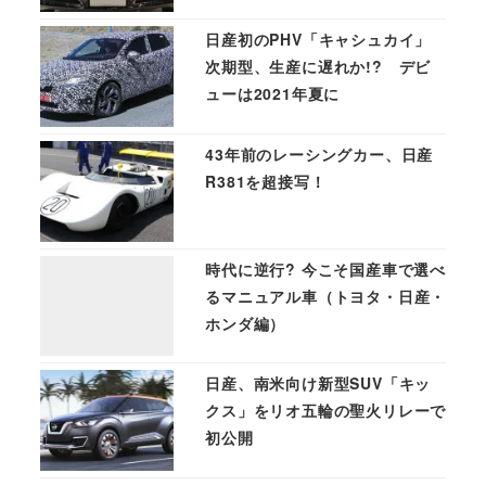
日産初のPHV「キャシュカイ」
次期型、生産に遅れか!? デビ
ューは2021年夏に
43年前のレーシングカー、日産
R381を超接写！
時代に逆行? 今こそ国産車で選べ
るマニュアル車（トヨタ・日産・
ホンダ編）
日産、南米向け新型SUV「キッ
クス」をリオ五輪の聖火リレーで
初公開