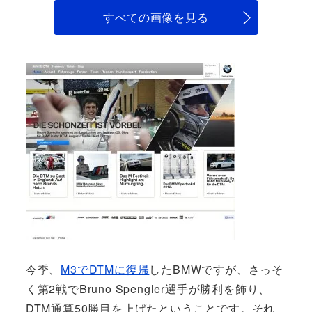
すべての画像を見る
今季、
M3でDTMに復帰
したBMWですが、さっそ
く第2戦でBruno Spengler選手が勝利を飾り、
DTM通算50勝目を上げたということです。それ