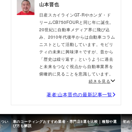
山本晋也
日産スカイラインGT-Rやホンダ・ド
リームCB750FOURと同じ年に誕生。
20世紀に自動車メディア界に飛び込
み、2010年代後半からは自動車コラム
ニストとして活動しています。モビリ
ティの未来に興味津々ですが、昔から
「歴史は繰り返す」というように過去
と未来をつなぐ視点から自動車業界を
俯瞰的に見ることを意識しています。
続きを見る
著者:山本晋也の最新記事一覧
につい
車のコーティングおすすめ業者・専門店8選を比較｜種類や選
初め
び方も解説