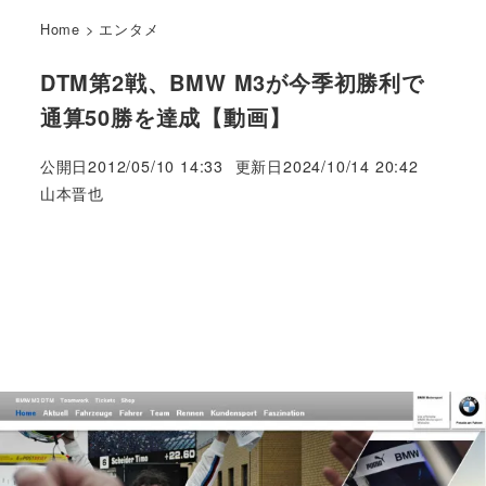
Home
>
エンタメ
DTM第2戦、BMW M3が今季初勝利で
通算50勝を達成【動画】
公開日
2012/05/10 14:33
更新日
2024/10/14 20:42
著
山本晋也
者