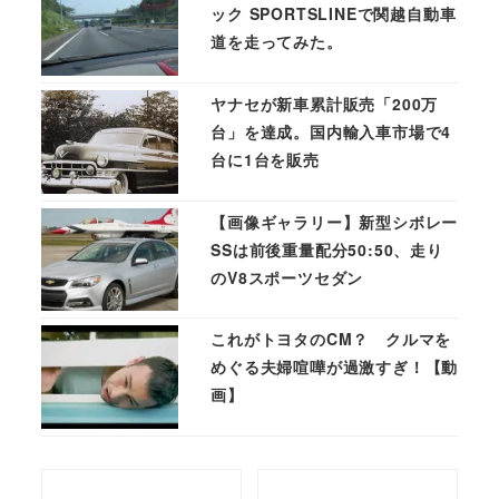
ック SPORTSLINEで関越自動車
道を走ってみた。
ヤナセが新車累計販売「200万
台」を達成。国内輸入車市場で4
台に1台を販売
【画像ギャラリー】新型シボレー
SSは前後重量配分50:50、走り
のV8スポーツセダン
これがトヨタのCM？ クルマを
めぐる夫婦喧嘩が過激すぎ！【動
画】