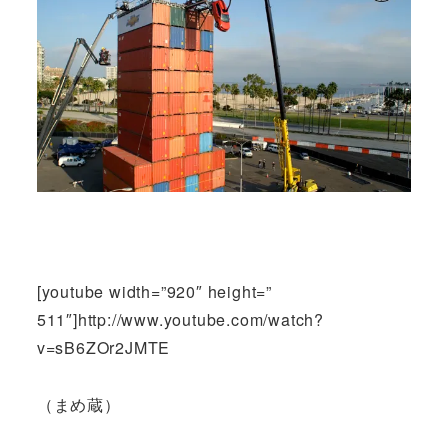
[youtube width=”920″ height=”
511″]http://www.youtube.com/watch?
v=sB6ZOr2JMTE
（まめ蔵）