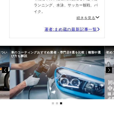
ランニング、水泳、サッカー観戦、バ
イク。
続きを見る
著者:まめ蔵の最新記事一覧
につい
車のコーティングおすすめ業者・専門店8選を比較｜種類や選
初め
び方も解説