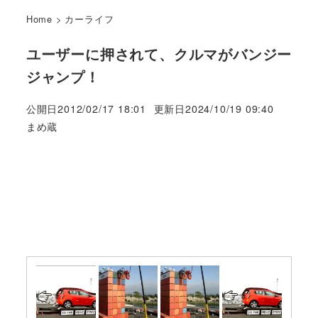
Home
>
カーライフ
ユーザーに押されて、クルマがバンジー
ジャンプ！
公開日
2012/02/17 18:01
更新日
2024/10/19 09:40
著
まめ蔵
者