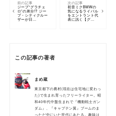
前の記事
次の記事
ジープ“グラチェ
初音ミクBMWの
ロ”の弟分!? ジー
気になるライバル
プ・シティクルー
をエントラント代
ザーが日…
表に訊く【グ…
この記事の著者
まめ蔵
東京都下の農村(現在は住宅地に変わっ
た)で生まれ育ったフリーライター。昭
和40年代中盤生まれで『機動戦士ガン
ダム』、『キャプテン翼』ブームのま
っただ中にいた世代にあたる。趣味は