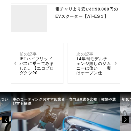
電チャリより安い!!!98,000円の
EVスクーター【AT-ES１】
前の記事
次の記事
IPTハイブリッド
14年間モデルチ
バスに乗ってみま
ェンジ無しのジム
した。【エコプロ
ニーは偉い！ 実
ダクツ20…
はオープン仕…
につい
車のコーティングおすすめ業者・専門店8選を比較｜種類や選
初め
び方も解説