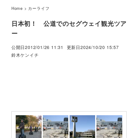
Home
>
カーライフ
日本初！ 公道でのセグウェイ観光ツア
ー
公開日
2012/01/26 11:31
更新日
2024/10/20 15:57
著
鈴木ケンイチ
者