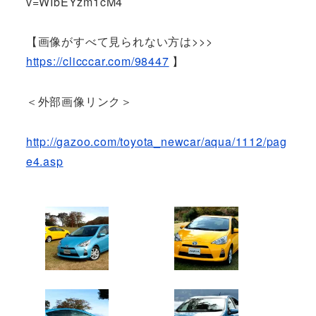
v=WIbEYzm1cM4
【画像がすべて見られない方は>>>
https://clicccar.com/98447
】
＜外部画像リンク＞
http://gazoo.com/toyota_newcar/aqua/1112/pag
e4.asp