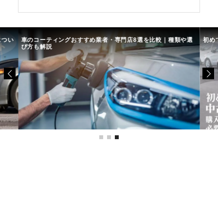
につい
車のコーティングおすすめ業者・専門店8選を比較｜種類や選
初め
び方も解説