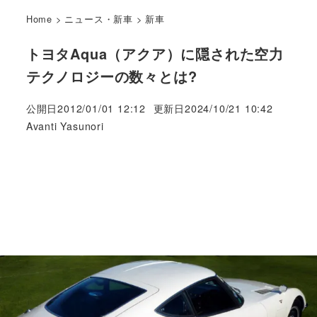
Home
>
ニュース・新車
>
新車
トヨタAqua（アクア）に隠された空力
テクノロジーの数々とは?
公開日
2012/01/01 12:12
更新日
2024/10/21 10:42
著
Avanti Yasunori
者