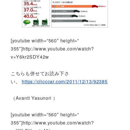
[youtube width=”560″ height=”
355″]http://www.youtube.com/watch?
v=Y6kr2SDY42w
こちらも併せてお読み下さ
い。
https://clicccar.com/2011/12/13/92385
（Avanti Yasunori ）
[youtube width=”560″ height=”
355″]http://www.youtube.com/watch?