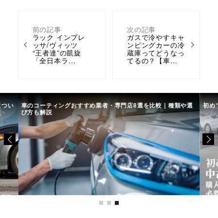
前の記事
次の記事
ラック インプレ
ガスで冷やすキャ
ッサ/ヴィッツ
ンピングカーの冷
“王者達”の凱旋
蔵庫ってどうなっ
「全日本ラ…
てるの？【車…
につい
車のコーティングおすすめ業者・専門店8選を比較｜種類や選
初め
び方も解説