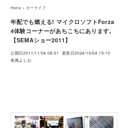
Home
>
カーライフ
年配でも燃える! マイクロソフトForza
4体験コーナーがあちこちにあります。
【SEMAショー2011】
公開日
2011/11/04 08:31
更新日
2024/10/04 15:10
著
南風よしお
者