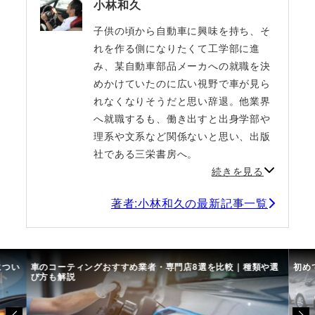
小林和久
子供の頃から自動車に興味を持ち、そ
れを作る側になりたくて工学部に進
み、某自動車部品メーカへの就職を決
めかけていたのに広い視野で車が見ら
れなくなりそうだと思い辞退。他業界
へ就職するも、働き出すと出身学部や
理系や文系など関係ないと思い、出版
社である三栄書房へ。
続きを見る
著者:小林和久の最新記事一覧
につい
車のコーティングおすすめ業者・専門店8選を比較｜種類や選
初め
び方も解説