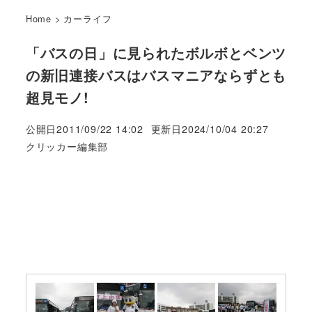
Home
>
カーライフ
「バスの日」に見られたボルボとベンツ
の新旧連接バスはバスマニアならずとも
超見モノ!
公開日
2011/09/22 14:02
更新日
2024/10/04 20:27
著
クリッカー編集部
者