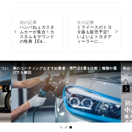
前の記事
次の記事
ハンパねぇカスタ
ミライースのトヨ
ムカーが集合！カ
タ版も販売予定!
スタム＆サウンド
いよいよトヨタデ
の祭典【Ea…
ィーラーに…
につい
車のコーティングおすすめ業者・専門店8選を比較｜種類や選
初め
び方も解説