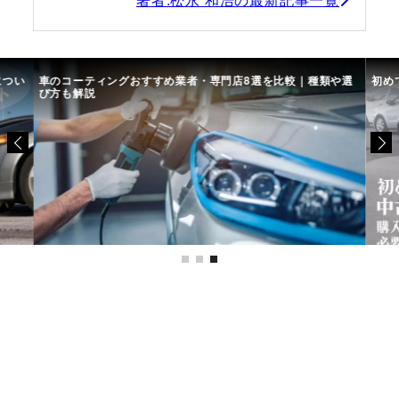
につい
車のコーティングおすすめ業者・専門店8選を比較｜種類や選
初め
び方も解説