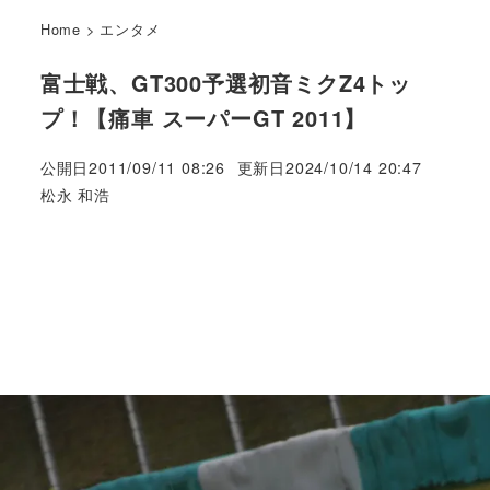
Home
>
エンタメ
富士戦、GT300予選初音ミクZ4トッ
プ！【痛車 スーパーGT 2011】
公開日
2011/09/11 08:26
更新日
2024/10/14 20:47
著
松永 和浩
者