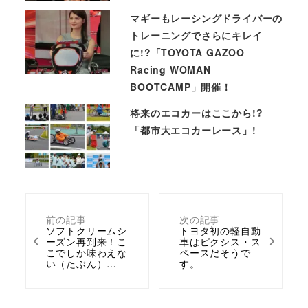
マギーもレーシングドライバーの
トレーニングでさらにキレイ
に!?「TOYOTA GAZOO
Racing WOMAN
BOOTCAMP」開催！
将来のエコカーはここから!?
「都市大エコカーレース」!
前の記事
次の記事
ソフトクリームシ
トヨタ初の軽自動
ーズン再到来！こ
車はピクシス・ス
こでしか味わえな
ペースだそうで
い（たぶん）…
す。