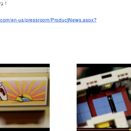
ね！
go.com/en-us/pressroom/ProductNews.aspx?