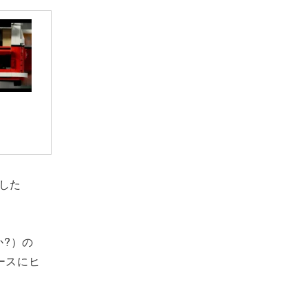
した
か?）の
ースにヒ