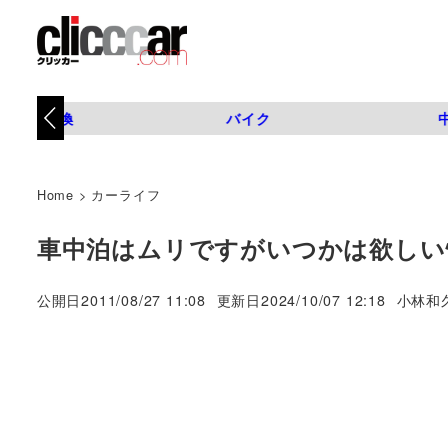
タイヤ交換
バイク
Home
>
カーライフ
車中泊はムリですがいつかは欲しい
著
公開日
2011/08/27 11:08
更新日
2024/10/07 12:18
小林和
者