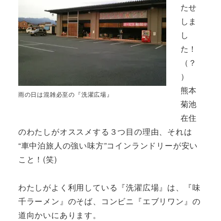
たせ
しま
し
た！
（？
）
熊本
雨の日は混雑必至の『洗濯広場』
菊池
在住
のわたしがオススメする３つ目の理由、それは
“車中泊旅人の強い味方”コインランドリーが安い
こと！(笑)
わたしがよく利用している『洗濯広場』は、『味
千ラーメン』のそば、コンビニ『エブリワン』の
道向かいにあります。