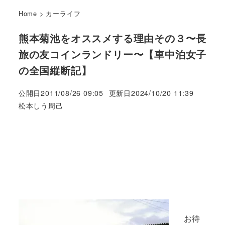
Home
>
カーライフ
熊本菊池をオススメする理由その３〜長
旅の友コインランドリー〜【車中泊女子
の全国縦断記】
公開日
2011/08/26 09:05
更新日
2024/10/20 11:39
著
松本しう周己
者
お待