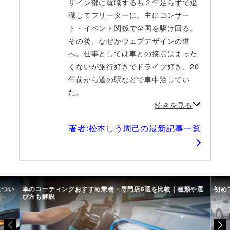
ザイン部に就職するも２年足らずで退
職してフリーターに。主にコンサー
ト・イベント関係で全国を駆け回る。
その後、なぜかウェブデザインの道
へ。仕事としては車との接点はまった
くないが旅行好きでドライブ好き、20
年前から道の駅などで車中泊してい
た。
続きを見る
著者:松本しう周己の最新記事一覧
につい
車のコーティングおすすめ業者・専門店8選を比較｜種類や選
初め
び方も解説