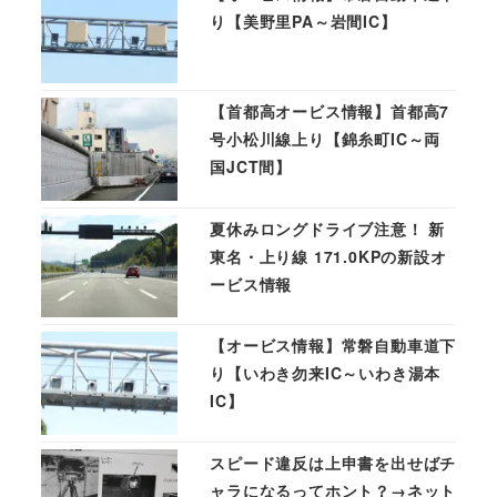
り【美野里PA～岩間IC】
【首都高オービス情報】首都高7
号小松川線上り【錦糸町IC～両
国JCT間】
夏休みロングドライブ注意！ 新
東名・上り線 171.0KPの新設オ
ービス情報
【オービス情報】常磐自動車道下
り【いわき勿来IC～いわき湯本
IC】
スピード違反は上申書を出せばチ
ャラになるってホント？→ネット