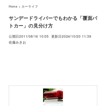
Home
>
カーライフ
サンデードライバーでもわかる「覆面パ
トカー」の見分け方
公開日
2011/08/16 10:05
更新日
2024/10/20 11:39
著
佐藤みきお
者