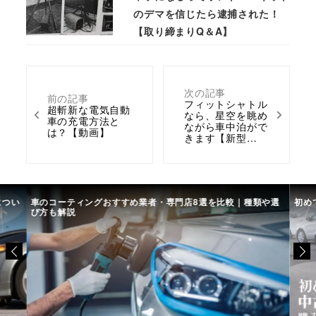
のデマを信じたら逮捕された！
【取り締まりQ＆A】
次の記事
前の記事
フィットシャトル
超斬新な電気自動
なら、星空を眺め
車の充電方法と
ながら車中泊がで
は？【動画】
きます【新型…
につい
車のコーティングおすすめ業者・専門店8選を比較｜種類や選
初め
び方も解説