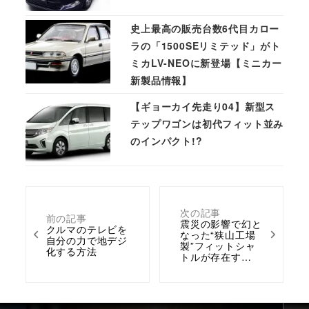
史上最高の販売台数6代目カロー
ラの「1500SEリミテッド」がト
ミカLV-NEOに新登場【ミニカー
新製品情報】
【ギョーカイ先走り04】新型ス
テップワゴンは初代フィット並み
のインパクト!?
次の記事
前の記事
震災の影響で幻と
クルマのテレビを
なった“狭山工場
自分の力で地デジ
製”フィットシャ
化する方法
トルが存在す…