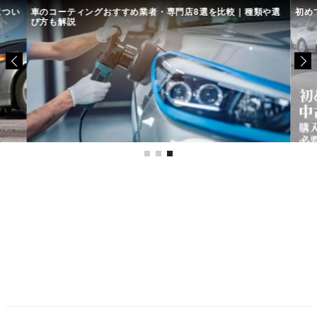
につい
車のコーティングおすすめ業者・専門店8選を比較｜種類や選
初め
び方も解説