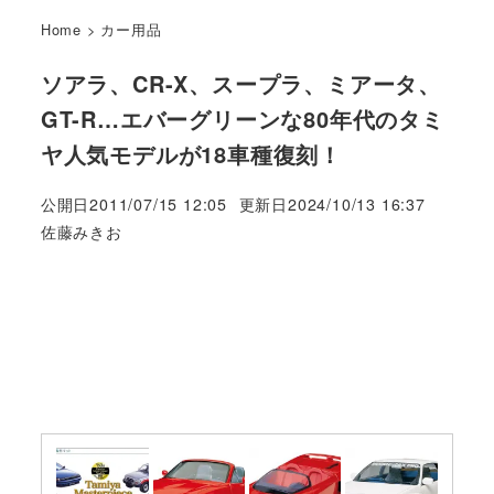
Home
>
カー用品
ソアラ、CR-X、スープラ、ミアータ、
GT-R…エバーグリーンな80年代のタミ
ヤ人気モデルが18車種復刻！
公開日
2011/07/15 12:05
更新日
2024/10/13 16:37
著
佐藤みきお
者