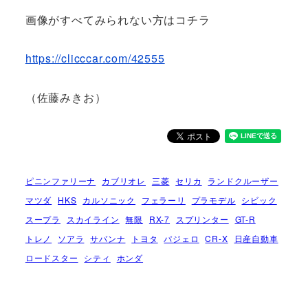
画像がすべてみられない方はコチラ
https://clicccar.com/42555
（佐藤みきお）
ピニンファリーナ
カブリオレ
三菱
セリカ
ランドクルーザー
マツダ
HKS
カルソニック
フェラーリ
プラモデル
シビック
スープラ
スカイライン
無限
RX-7
スプリンター
GT-R
トレノ
ソアラ
サバンナ
トヨタ
パジェロ
CR-X
日産自動車
ロードスター
シティ
ホンダ