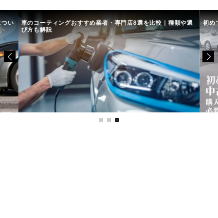
につい
車のコーティングおすすめ業者・専門店8選を比較｜種類や選
初め
び方も解説