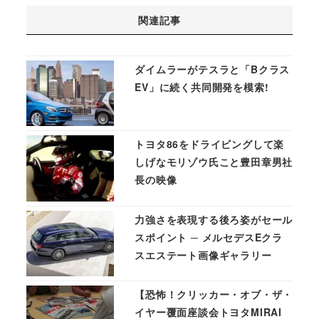
関連記事
ダイムラーがテスラと「Bクラス
EV」に続く共同開発を模索!
トヨタ86をドライビングして楽
しげなモリゾウ氏こと豊田章男社
長の映像
力強さを表現する後ろ姿がセール
スポイント ─ メルセデスEクラ
スエステート画像ギャラリー
【恐怖！クリッカー・オブ・ザ・
イヤー覆面座談会トヨタMIRAI