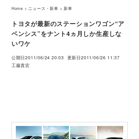
Home
>
ニュース・新車
>
新車
トヨタが最新のステーションワゴン“ア
ベンシス”をナント4ヵ月しか生産しな
いワケ
公開日
2011/06/24 20:03
更新日
2011/06/26 11:37
著
工藤貴宏
者