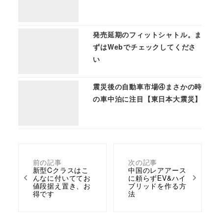
発売延期のフィットシャトル。ま
ずはWebでチェックしてくださ
い
震災後の自動車市場④まさかの時
の車中泊に注目【東日本大震災】
前の記事
次の記事
新型Cクラスはこ
中国のレアアース
んなに付いててお
に頼らずEV&ハイ
値段据え置き、お
ブリッドを作る方
得です
法