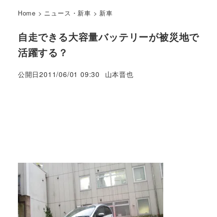
Home
>
ニュース・新車
>
新車
自走できる大容量バッテリーが被災地で
活躍する？
著
公開日
2011/06/01 09:30
山本晋也
者