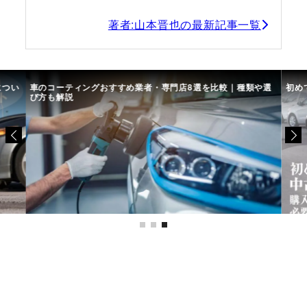
著者:山本晋也の最新記事一覧
につい
車のコーティングおすすめ業者・専門店8選を比較｜種類や選
初め
び方も解説