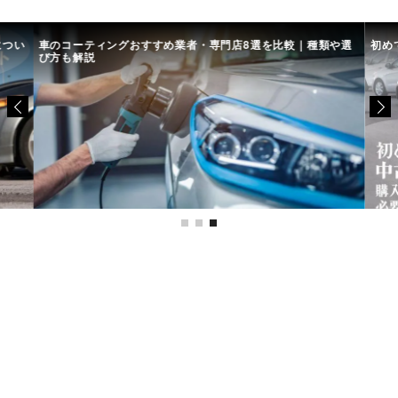
につい
車のコーティングおすすめ業者・専門店8選を比較｜種類や選
初め
び方も解説