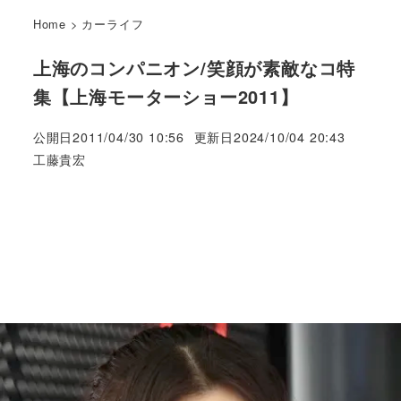
Home
>
カーライフ
上海のコンパニオン/笑顔が素敵なコ特
集【上海モーターショー2011】
公開日
2011/04/30 10:56
更新日
2024/10/04 20:43
著
工藤貴宏
者