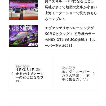
要ハズキルーペ!?になるほど出
展社が多くて地図の文字が小さい
上海モーターショーで見たおもし
ろエンブレム
エヴァンゲリオンレーシングが
KCMGとタッグ！ 初号機カラー
のNSX GT3でSUGO参戦！【ス
ーパー耐久2023】
前の記事
次の記事
“LEXUS LF-Gh”
ホンダ・スーパー
走るだけでメーカ
カブの秘密！「右
ーの宣伝になるフ
手に集合のナゾ」
ロ…