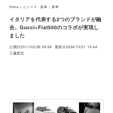
Home
>
ニュース・新車
>
新車
イタリアを代表する2つのブランドが融
合。Gucci×Fiat500のコラボが実現し
ました
公開日
2011/02/28 09:56
更新日
2024/10/21 10:44
著
工藤貴宏
者