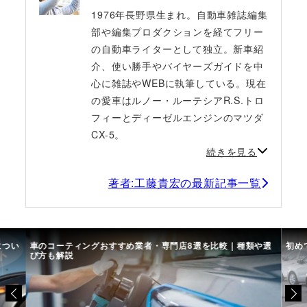
1976年長野県生まれ。自動車雑誌編集
部や編集プロダクションを経てフリー
の自動車ライターとして独立。新車紹
介、使い勝手やバイヤーズガイドを中
心に雑誌やWEBに執筆している。現在
の愛車はルノー・ルーテシアR.S.トロ
フィーとディーゼルエンジンのマツダ
CX-5。
続きを見る
著者:工藤貴宏の最新記事一覧
につい
車のコーティングおすすめ業者・専門店8選を比較｜種類や選
初め
び方も解説