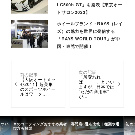
LC500h GT」を発表【東京オー
トサロン2023】
ホイールブランド・RAYS（レイ
ズ）の魅力を世界に発信する
「RAYS WORLD TOUR」が中
国・東莞で開催！
次の記事
前の記事
「所変われ
【大阪オートメッ
ば・・・」といい
セ2011】超美形
ますが、日本では
のスポーツホイー
“ただの商用車”
ルはワーク…
が…
につい
車のコーティングおすすめ業者・専門店8選を比較｜種類や選
初め
び方も解説