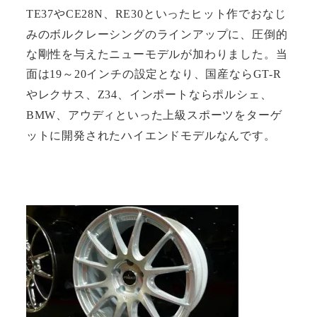
や
、
といったヒット作でおなじ
TE37
CE28N
RE30
みのボルクレーシングのラインアップに、圧倒的
な剛性を与えたニューモデルが加わりました。当
面は
～
インチの設定となり、国産なら
19
20
GT-R
やレクサス、
、インポートならポルシェ、
Z34
、アウディといった上級スポーツをターゲ
BMW
ットに開発されたハイエンドモデルなんです。