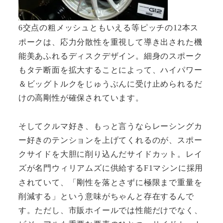
交点の粗メッシュともいえる等ピッチの
本ス
6
12
ポークは、応力分散性を重視して導き出された機
能美あふれるディスクデザイン。細身のスポーク
もタテ断面を拡大することによって、ハイパワー
＆ビッグトルクをじゅうぶんに受け止められるだ
けの高剛性が確保されています。
そしてクルマ好き、もっと言うならレーシングカ
ー好きのテンションを上げてくれるのが、スポー
クサイドを大胆に削り込んだサイドカット。レイ
ズが名門ウィリアムズに供給する
マシンに採用
F1
されていて、「剛性を落とさずに極限まで重量を
削減する」という意味がちゃんと存在するんで
す。ただし、市販ホイールでは性能だけでなく、