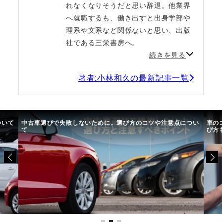
れなくなりそうだと思い辞退。他業界
へ就職するも、働き出すと出身学部や
理系や文系など関係ないと思い、出版
社である三栄書房へ。
続きを見る
著者:小林和久の最新記事一覧
ついて
中古車選びで失敗しないために。選び方のコツや注意点につい
車の
て
び方