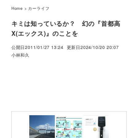
Home
>
カーライフ
キミは知っているか？ 幻の『首都高
X(エックス)』のことを
公開日
2011/01/27 13:24
更新日
2024/10/20 20:07
著
小林和久
者