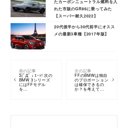
たカーボンニュートラル燃料を入
れた市販のGR86に乗ってみた
【スーパー耐久2022】
20代後半から30代前半にオスス
メの最新3車種【2017年版】
前の記事
次の記事
Σ(ﾟДﾟ；ｴｰｯ! 次の
FFのBMWは独自
BMW 3シリーズ
のプロポーション
にはFFモデル
は確保できるの
を…
か？を考えて…