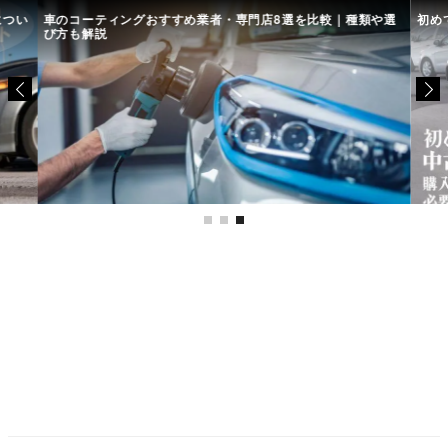
につい
車のコーティングおすすめ業者・専門店8選を比較｜種類や選
初め
び方も解説