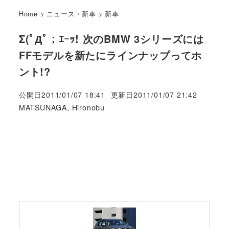
Home
>
ニュース・新車
>
新車
Σ(ﾟДﾟ；ｴｰｯ! 次のBMW 3シリーズには
FFモデルを新たにラインナップってホ
ント!?
公開日
2011/01/07 18:41
更新日
2011/01/07 21:42
著
MATSUNAGA, Hironobu
者