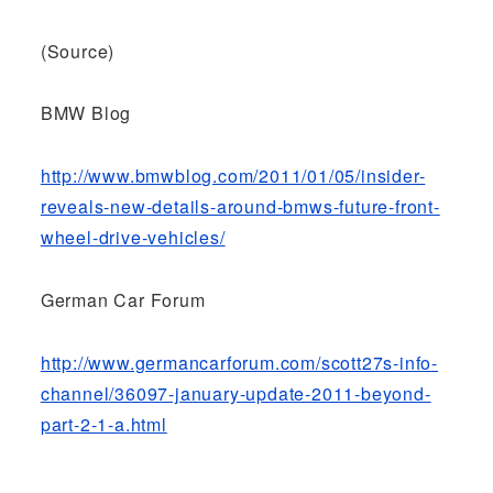
(Source)
BMW Blog
http://www.bmwblog.com/2011/01/05/insider-
reveals-new-details-around-bmws-future-front-
wheel-drive-vehicles/
German Car Forum
http://www.germancarforum.com/scott27s-info-
channel/36097-january-update-2011-beyond-
part-2-1-a.html