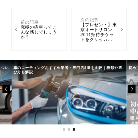
次の記事
前の記事
【プレゼント】東
究極の痛車ってこ
京オートサロン
んな感じでしょう
2011招待チケッ
か？
トをクリッカ…
につい
車のコーティングおすすめ業者・専門店8選を比較｜種類や選
初め
び方も解説