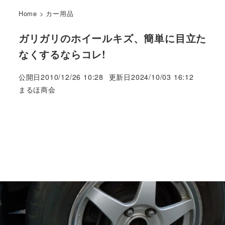
Home
>
カー用品
ガリガリのホイールキズ、簡単に目立た
なくするならコレ!
公開日
2010/12/26 10:28
更新日
2024/10/03 16:12
著
まるほ商会
者