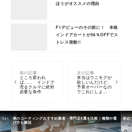
ほうがオススメの理由
F1デビューのその前に！ 本格
インドアカートが58％OFFでス
トレス発散!!
前の記事
次の記事
ところ変われ
本当はウニモグが
ば…… インドで
欲しいんだけど、
売るクルマに絶対
予算オーバーなの
必要な条件
でこれにしよ…
につい
車のコーティングおすすめ業者・専門店8選を比較｜種類や選
初め
び方も解説