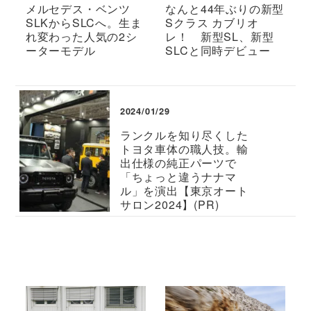
メルセデス・ベンツ
なんと44年ぶりの新型
SLKからSLCへ。生ま
Sクラス カブリオ
れ変わった人気の2シ
レ！ 新型SL、新型
ーターモデル
SLCと同時デビュー
2024/01/29
ランクルを知り尽くした
トヨタ車体の職人技。輸
出仕様の純正パーツで
「ちょっと違うナナマ
ル」を演出【東京オート
サロン2024】(PR)