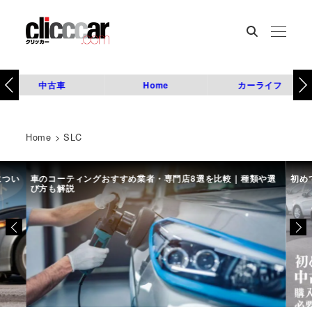
中古車
Home
カーライフ
Home
>
SLC
につい
車のコーティングおすすめ業者・専門店8選を比較｜種類や選
初め
び方も解説