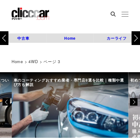
中古車
Home
カーライフ
Home
>
4WD
>
ページ 3
につい
車のコーティングおすすめ業者・専門店8選を比較｜種類や選
初め
び方も解説