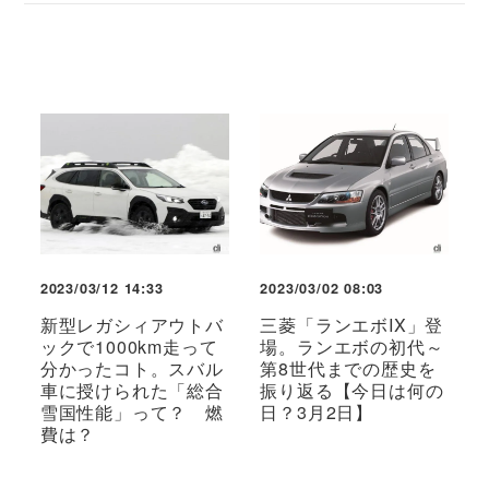
2023/03/12 14:33
2023/03/02 08:03
新型レガシィアウトバ
三菱「ランエボIX」登
ックで1000km走って
場。ランエボの初代～
分かったコト。スバル
第8世代までの歴史を
車に授けられた「総合
振り返る【今日は何の
雪国性能」って？ 燃
日？3月2日】
費は？