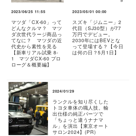
2023/06/25 11:55
2023/05/01 00:00
マツダ「CX-60」って
スズキ「ジムニー」2
どんなクルマ？ マツ
代目（SJ30型）が77
ダ次世代ラージ商品っ
万円でデビュー。
てなに？ マツダの近
2030年にはBEVとな
代史から素性を見る
って登場する？【今日
【新車リアル試乗 8-
は何の日？5月1日】
1 マツダCX-60 プロ
ローグ＆概要編】
2024/01/29
ランクルを知り尽くした
トヨタ車体の職人技。輸
出仕様の純正パーツで
「ちょっと違うナナマ
ル」を演出【東京オート
サロン2024】(PR)