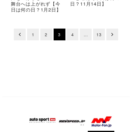
舞台へは上がれず【今
日？11月14日】
日は何の日？1月2日】
投
1
2
3
4
…
13
稿
の
ペ
ー
ジ
送
り