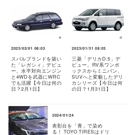
2023/02/01 08:03
2023/01/31 08:03
スバルブランドを築い
三菱「デリカD:5」デ
た「レガシィ」デビュ
ビュー。RV系ワンボ
ー。水平対向エンジン
ックスからミニバン、
と4WDを武器にWRC
SUVへと変貌したデリ
でも活躍【今日は何の
カシリーズ【今日は何
日？2月1日】
の日？1月31日】
2024/01/24
表彰台を「青」で染め
る！ TOYO TIRESはドリ