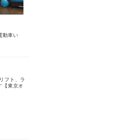
電動車い
ドリフト、ラ
す【東京オ