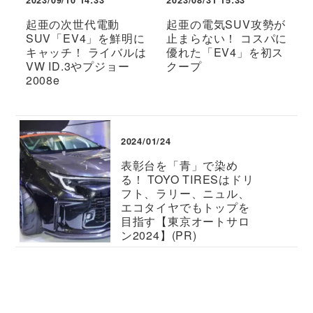
2023/09/10 14:33
2023/08/31 15:33
起亜の次世代電動
起亜の電気SUV攻勢が
SUV「EV4」を鮮明に
止まらない！ コスパに
キャッチ！ ライバルは
優れた「EV4」を初ス
VW ID.3やプジョー
クープ
2008e
2024/01/24
表彰台を「青」で染め
る！ TOYO TIRESはドリ
フト、ラリー、ニュル、
エコタイヤでもトップを
目指す【東京オートサロ
ン2024】(PR)