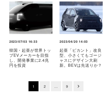
2023/07/03 16:33
2023/04/20 14:03
韓国・起亜が世界トッ
起亜「ピカント」改良
プEVメーカーを目指
型、小さくてもゴージ
し、開発事業に2.4兆
ャスにデザイン大刷
円を投資
新。BEVは先送りか？
投
1
2
…
9
稿
の
ペ