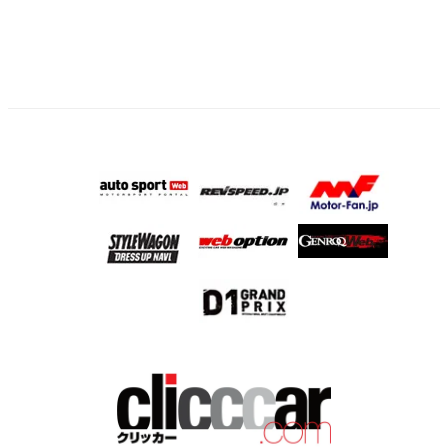
ー
ジ
送
り