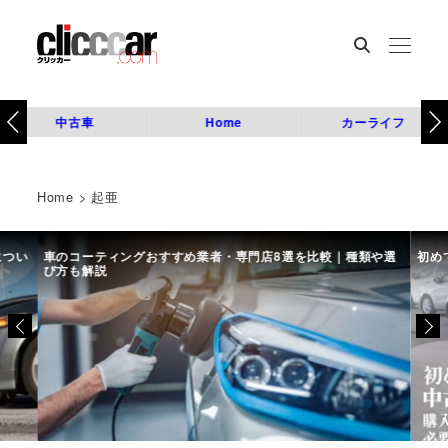
中古車
Home
カーライフ
Home
>
起亜
につい
車のコーティングおすすめ業者・専門店8選を比較｜種類や選
初め
び方も解説