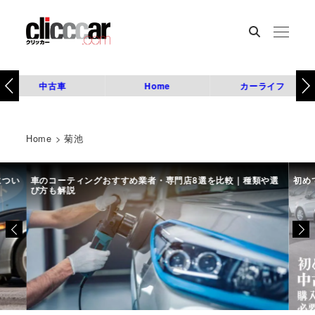
中古車
Home
カーライフ
Home
>
菊池
につい
車のコーティングおすすめ業者・専門店8選を比較｜種類や選
初め
び方も解説