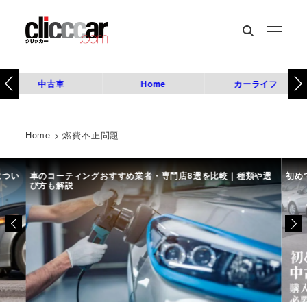
中古車
Home
カーライフ
Home
>
燃費不正問題
につい
車のコーティングおすすめ業者・専門店8選を比較｜種類や選
初め
び方も解説