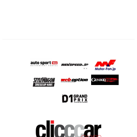
ー
ジ
送
り