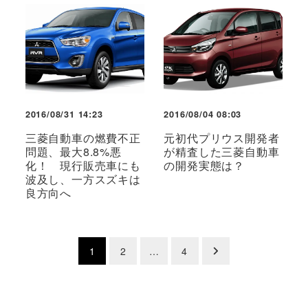
2016/08/31 14:23
2016/08/04 08:03
三菱自動車の燃費不正
元初代プリウス開発者
問題、最大8.8%悪
が精査した三菱自動車
化！ 現行販売車にも
の開発実態は？
波及し、一方スズキは
良方向へ
投
1
2
…
4
稿
の
ペ