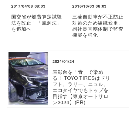
2017/04/08 08:03
2016/10/03 08:03
国交省が燃費算定試験
三菱自動車が不正防止
法を改正！「風洞法」
対策のため組織変更。
を追加へ
副社長直轄体制で監査
機能を強化
2024/01/24
表彰台を「青」で染め
る！ TOYO TIRESはドリ
フト、ラリー、ニュル、
エコタイヤでもトップを
目指す【東京オートサロ
ン2024】(PR)