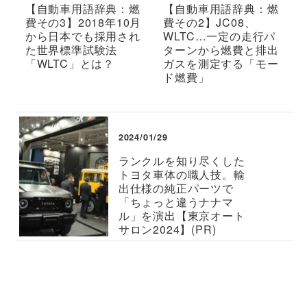
【自動車用語辞典：燃
【自動車用語辞典：燃
費その3】2018年10月
費その2】JC08、
から日本でも採用され
WLTC…一定の走行パ
た世界標準試験法
ターンから燃費と排出
「WLTC」とは？
ガスを測定する「モー
ド燃費」
2024/01/29
ランクルを知り尽くした
トヨタ車体の職人技。輸
出仕様の純正パーツで
「ちょっと違うナナマ
ル」を演出【東京オート
サロン2024】(PR)