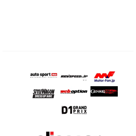
の
ペ
ー
ジ
送
り