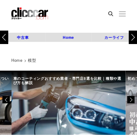
中古車
Home
カーライフ
Home
>
模型
につい
車のコーティングおすすめ業者・専門店8選を比較｜種類や選
初め
び方も解説