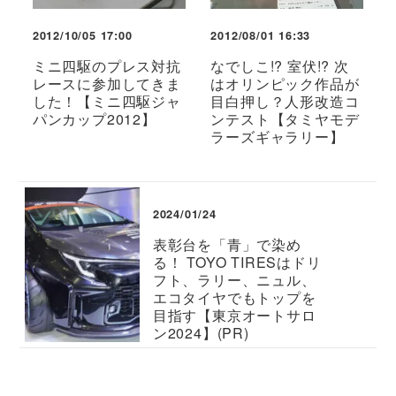
2012/10/05 17:00
2012/08/01 16:33
ミニ四駆のプレス対抗
なでしこ!? 室伏!? 次
レースに参加してきま
はオリンピック作品が
した！【ミニ四駆ジャ
目白押し？人形改造コ
パンカップ2012】
ンテスト【タミヤモデ
ラーズギャラリー】
2024/01/24
表彰台を「青」で染め
る！ TOYO TIRESはドリ
フト、ラリー、ニュル、
エコタイヤでもトップを
目指す【東京オートサロ
ン2024】(PR)