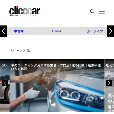
中古車
Home
カーライフ
Home
>
大阪
につい
車のコーティングおすすめ業者・専門店8選を比較｜種類や選
初め
び方も解説