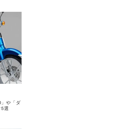
0」や「ダ
5選