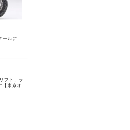
クールに
ドリフト、ラ
す【東京オ