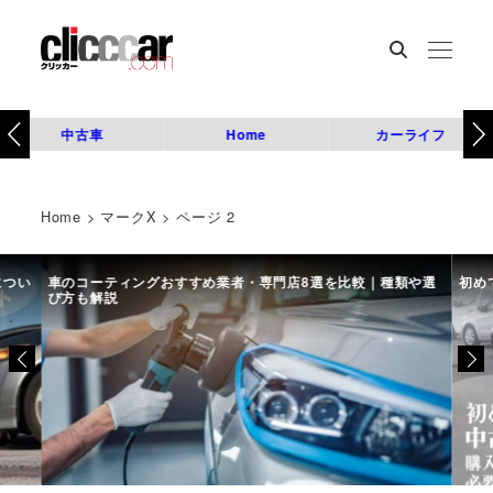
中古車
Home
カーライフ
Home
>
マークX
>
ページ 2
につい
車のコーティングおすすめ業者・専門店8選を比較｜種類や選
初め
び方も解説