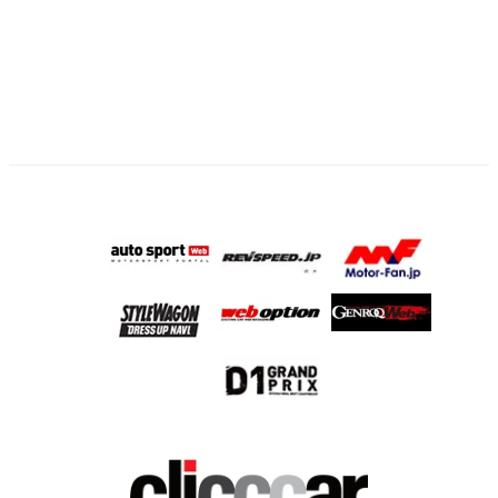
ペ
ー
ジ
送
り