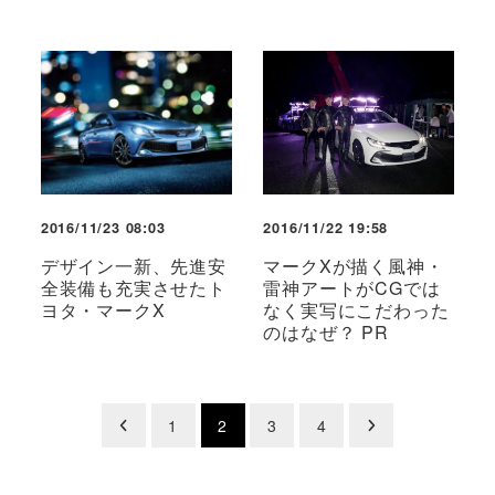
2016/11/23 08:03
2016/11/22 19:58
デザイン一新、先進安
マークXが描く風神・
全装備も充実させたト
雷神アートがCGでは
ヨタ・マークX
なく実写にこだわった
のはなぜ？ PR
投
1
2
3
4
稿
の