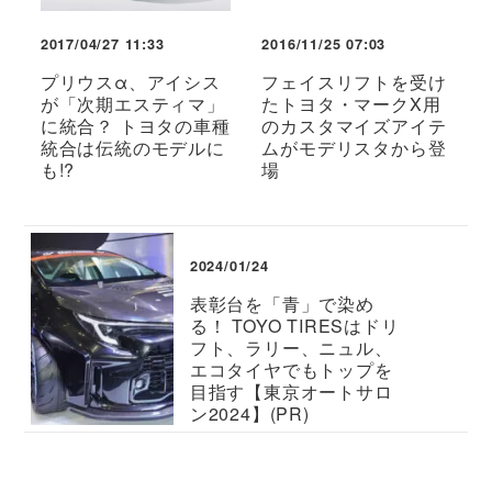
2017/04/27 11:33
2016/11/25 07:03
プリウスα、アイシス
フェイスリフトを受け
が「次期エスティマ」
たトヨタ・マークX用
に統合？ トヨタの車種
のカスタマイズアイテ
統合は伝統のモデルに
ムがモデリスタから登
も!?
場
2024/01/24
表彰台を「青」で染め
る！ TOYO TIRESはドリ
フト、ラリー、ニュル、
エコタイヤでもトップを
目指す【東京オートサロ
ン2024】(PR)