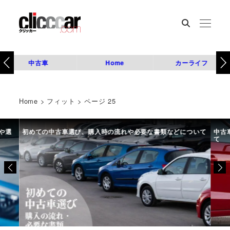
中古車
Home
カーライフ
Home
>
フィット
>
ページ 25
や選
初めての中古車選び、購入時の流れや必要な書類などについて
中古
て