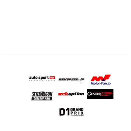
の
ペ
ー
ジ
送
り