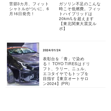
苦節3カ月、フィット
ガソリン不足のこんな
シャトルがついに、6
時こそ低燃費。フィッ
月16日発売！
トハイブリッドは
20km/Lを超えます
【東北関東大震災ル
ポ】
2024/01/24
表彰台を「青」で染め
る！ TOYO TIRESはドリ
フト、ラリー、ニュル、
エコタイヤでもトップを
目指す【東京オートサロ
ン2024】(PR)