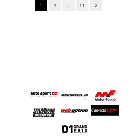
投
1
2
…
11
稿
の
ペ
ー
ジ
送
り