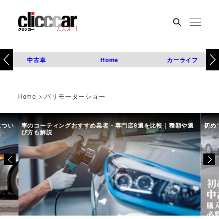
中古車
Home
カーライフ
Home
>
パリモーターショー
につい
車のコーティングおすすめ業者・専門店8選を比較｜種類や選
初め
び方も解説