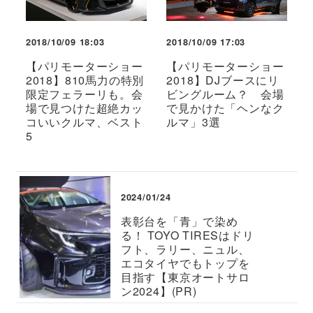
2018/10/09 18:03
2018/10/09 17:03
【パリモーターショー
【パリモーターショー
2018】810馬力の特別
2018】DJブースにリ
限定フェラーリも。会
ビングルーム？ 会場
場で見つけた超絶カッ
で見かけた「ヘンなク
コいいクルマ、ベスト
ルマ」3選
5
2024/01/24
表彰台を「青」で染め
る！ TOYO TIRESはドリ
フト、ラリー、ニュル、
エコタイヤでもトップを
目指す【東京オートサロ
ン2024】(PR)