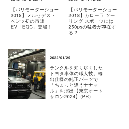
【パリモーターショー
【パリモーターショー
2018】メルセデス・
2018】カローラ ツー
ベンツ初の市販
リング スポーツには
EV「EQC」登場！
250psの猛者が存在す
る？
2024/01/29
ランクルを知り尽くした
トヨタ車体の職人技。輸
出仕様の純正パーツで
「ちょっと違うナナマ
ル」を演出【東京オート
サロン2024】(PR)