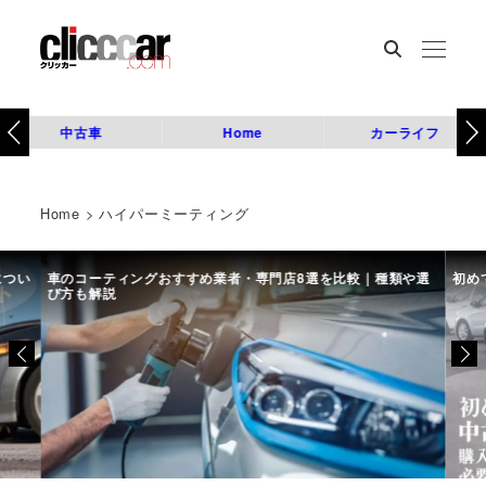
中古車
Home
カーライフ
Home
>
ハイパーミーティング
につい
車のコーティングおすすめ業者・専門店8選を比較｜種類や選
初め
び方も解説