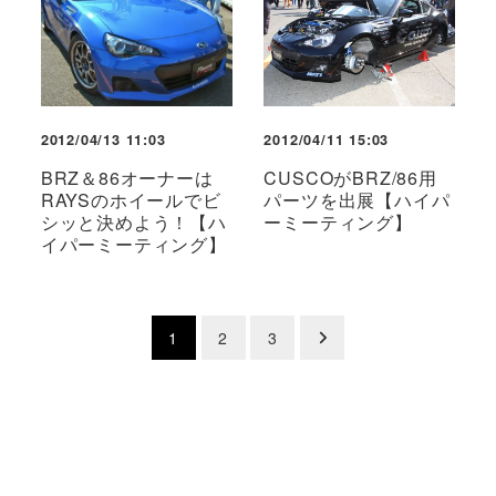
2012/04/13 11:03
2012/04/11 15:03
BRZ＆86オーナーは
CUSCOがBRZ/86用
RAYSのホイールでビ
パーツを出展【ハイパ
シッと決めよう！【ハ
ーミーティング】
イパーミーティング】
投
1
2
3
稿
の
ペ
ー
ジ