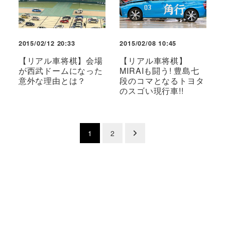
2015/02/12 20:33
2015/02/08 10:45
【リアル車将棋】会場
【リアル車将棋】
が西武ドームになった
MIRAIも闘う! 豊島七
意外な理由とは？
段のコマとなるトヨタ
のスゴい現行車!!
投
1
2
稿
の
ペ
ー
ジ
送