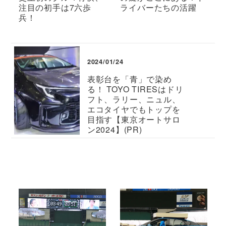
注目の初手は7六歩
ライバーたちの活躍
兵！
2024/01/24
表彰台を「青」で染め
る！ TOYO TIRESはドリ
フト、ラリー、ニュル、
エコタイヤでもトップを
目指す【東京オートサロ
ン2024】(PR)