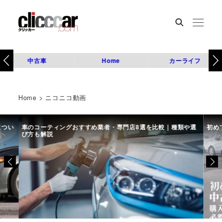
中古車
Home
カーライフ
Home
>
ニコニコ動画
につい
車のコーティングおすすめ業者・専門店8選を比較｜種類や選
初め
び方も解説