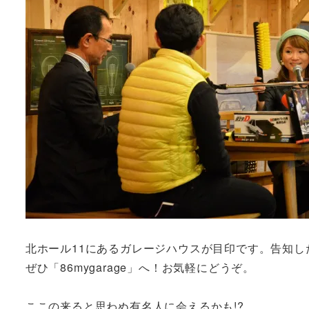
北ホール11にあるガレージハウスが目印です。告知し
ぜひ「86mygarage」へ！お気軽にどうぞ。
ここの来ると思わぬ有名人に会えるかも!?