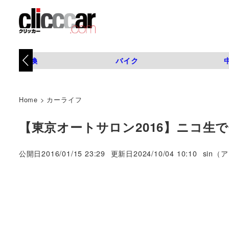
タイヤ交換
バイク
Home
>
カーライフ
【東京オートサロン2016】ニコ生
著
公開日
2016/01/15 23:29
更新日
2024/10/04 10:10
sin（
者