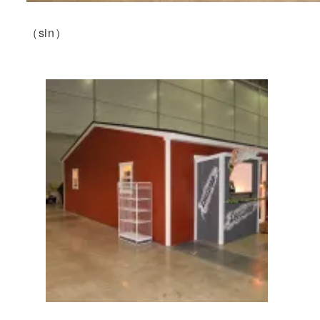
（sin）