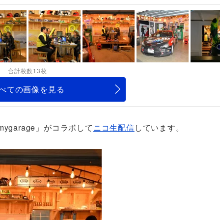
合計枚数13枚
べての画像を見る
garage」がコラボして
ニコ生配信
しています。