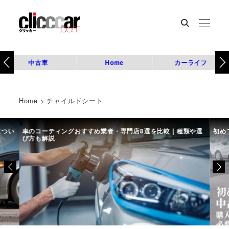
中古車
Home
カーライフ
Home
>
チャイルドシート
につい
車のコーティングおすすめ業者・専門店8選を比較｜種類や選
初め
び方も解説