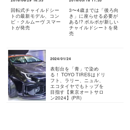
2016/06/29 16:33
2016/05/18 11:33
回転式チャイルドシー
3〜4歳までは「後ろ向
トの最新モデル、コン
き」に座らせる必要が
ビ・クルムーヴ スマー
ある!? ボルボが新しい
トが発売
チャイルドシートを発
売
2024/01/24
表彰台を「青」で染め
る！ TOYO TIRESはドリ
フト、ラリー、ニュル、
エコタイヤでもトップを
目指す【東京オートサロ
ン2024】(PR)