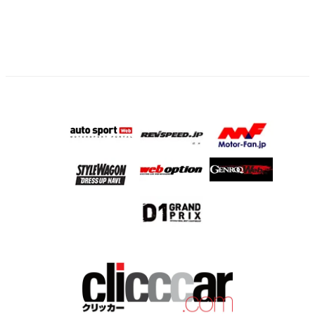
ー
ジ
送
り