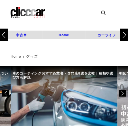
中古車
Home
カーライフ
Home
>
グッズ
につい
車のコーティングおすすめ業者・専門店8選を比較｜種類や選
初め
び方も解説