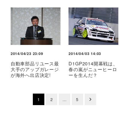
2014/04/23 23:09
2014/04/03 14:03
自動車部品リユース最
D1GP2014開幕戦は、
大手のアップガレージ
春の嵐がニューヒーロ
が海外へ出店決定!
ーを生んだ？
投
1
2
…
5
稿
の
ペ