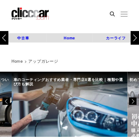
中古車
Home
カーライフ
Home
>
アップガレージ
につい
車のコーティングおすすめ業者・専門店8選を比較｜種類や選
初め
び方も解説