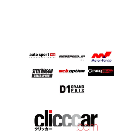
ー
ジ
送
り