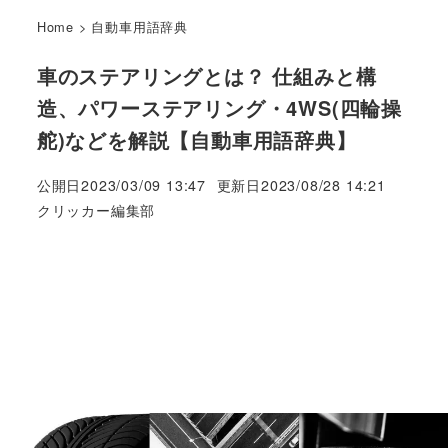
Home
>
自動車用語辞典
車のステアリングとは？ 仕組みと構
造、パワーステアリング・4WS(四輪操
舵)などを解説【自動車用語辞典】
公開日
2023/03/09 13:47
更新日
2023/08/28 14:21
著
クリッカー編集部
者