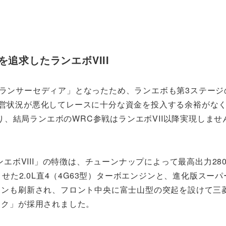
追求したランエボVIII
「ランサーセディア」となったため、ランエボも第3ステージ
経営状況が悪化してレースに十分な資金を投入する余裕がな
、結局ランエボのWRC参戦はランエボVII以降実現しませ
ンエボVIII」の特徴は、チューンナップによって最高出力28
させた2.0L直4（4G63型）ターボエンジンと、進化版スーパ
インも刷新され、フロント中央に富士山型の突起を設けて三
スク」が採用されました。