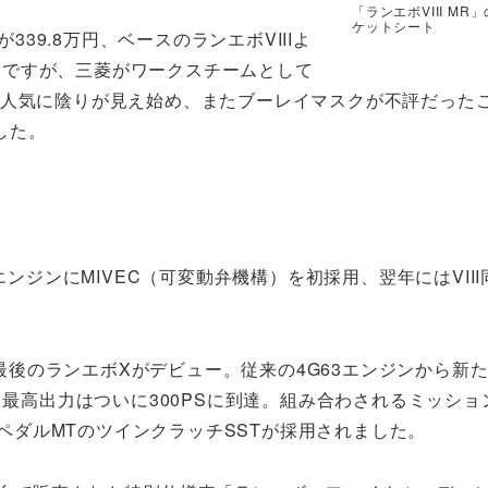
「ランエボVIII M
ケットシート
339.8万円、ベースのランエボVIIIよ
MRですが、三菱がワークスチームとして
の人気に陰りが見え始め、またブーレイマスクが不評だった
した。
エンジンにMIVEC（可変動弁機構）を初採用、翌年にはVIII
最後のランエボXがデビュー。従来の4G63エンジンから新たに
最高出力はついに300PSに到達。組み合わされるミッショ
2ペダルMTのツインクラッチSSTが採用されました。