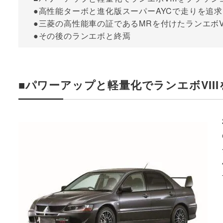
●高性能ターボと進化版スーパーAYCで走りを追求し
●三菱の高性能車の証であるMRを付けたランエボVII
●その後のランエボと終焉
■パワーアップと軽量化でランエボVII