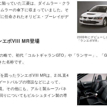
振に陥っていた三菱は、ダイムラー・クラ
イムラーの傘下に収まっていました。そ
プに任命されたオリビエ・ブーレイがデ
2003年にデビューし
ボVIII MR登場
「ランエボVIII」
Racing」の略で、初代「コルトギャランGTO」や「ランサー」、「
きた名称です。
ったランエボVIII MRは、2.0L直4
ゲートバルブの増設などによって、
mを達成。その他にも、アルミ製ルーフパネ
足回りについてもビルシュタイン製の専