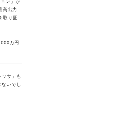
ション」が
最高出力
囲を取り囲
000万円
レッサ」も
はないでし