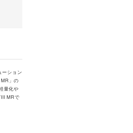
ューション
 MR」の
、軽量化や
I MRで