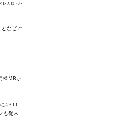
R」のレカロ・バ
ことなどに
同様MRが
4B11
ンも従来