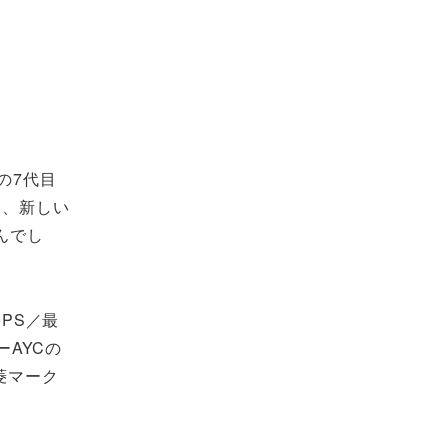
の7代目
く、新しい
んでし
0PS／最
ーAYCの
菱マーク