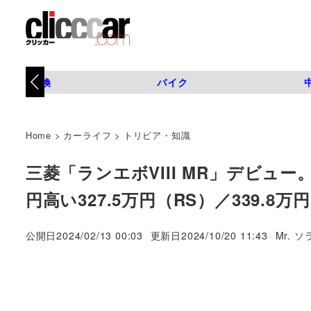
タイヤ交換
バイク
Home
>
カーライフ
>
トリビア・知識
三菱「ランエボVIII MR」デビュ
円高い327.5万円（RS）／339.8
著
公開日
2024/02/13 00:03
更新日
2024/10/20 11:43
Mr. ソ
者