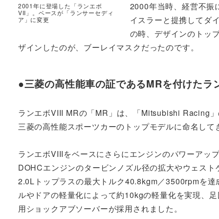
2000年当時、経営不
2001年に登場した「ランエボ
VII」。ベースが「ランサーセディ
イスラーと提携してダ
ア」に変更
の時、デザインのトッ
ザインしたのが、ブーレイマスクだったのです。
●三菱の高性能車の証であるMRを付けたランエ
ランエボVIII MRの「MR」は、「Mitsubishi 
三菱の高性能スポーツカーのトップモデルに命名して
ランエボVIIIをベースにさらにエンジンのパワーアップを図
DOHCエンジンのタービンノズル径の拡大やウェスト
2.0Lトップラスの最大トルク40.8kgm／3500rp
ルやドアの軽量化によって約10kgの軽量化を実現、
用ショックアブソーバーが採用されました。