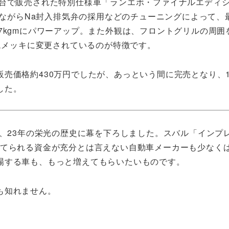
000台で販売された特別仕様車「ランエボ・ファイナルエディ
ながらNa封入排気弁の採用などのチューニングによって、
3.7kgmにパワーアップ。また外観は、フロントグリルの周
ムメッキに変更されているのが特徴です。
売価格約430万円でしたが、あっという間に完売となり、1
した。
ら、23年の栄光の歴史に幕を下ろしました。スバル「インプ
あてられる資金が充分とは言えない自動車メーカーも少なく
場する車も、もっと増えてもらいたいものです。
も知れません。