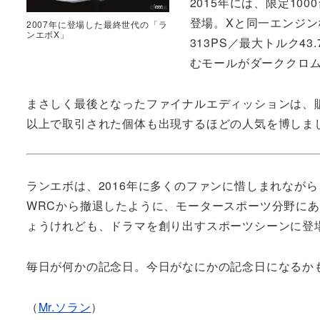
2015年には、限定1
登場。Xと同一エンジン
2007年に登場した最終世代の「ラ
ンエボX」
313PS／最大トルク4
むモールがダーククロ
まさしく最後となったファイナルエディッションは、販
以上で取引された個体も出現するほどの人気を博しま
ランエボは、2016年に多くのファンに惜しまれなが
WRCから撤退したように、モータースポーツ分野に
ょうけれども、ドラマを創り出すスポーツシーンに登
毎日が何かの記念日。今日がなにかの記念日になるか
（
Mr.ソラン
）