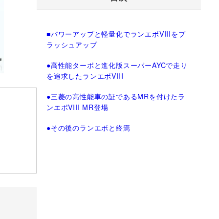
■パワーアップと軽量化でランエボVIIIをブ
ラッシュアップ
●高性能ターボと進化版スーパーAYCで走り
を追求したランエボVIII
●三菱の高性能車の証であるMRを付けたラ
ンエボVIII MR登場
●その後のランエボと終焉