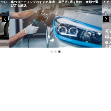
につい
車のコーティングおすすめ業者・専門店8選を比較｜種類や選
初め
び方も解説