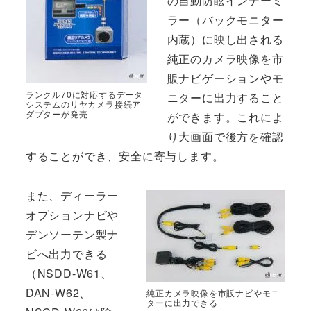
の自動防眩インナーミ
ラー（バックモニター
内蔵）に映し出される
純正のカメラ映像を市
販ナビゲーションやモ
ランクル70に対応するデータ
ニターに出力すること
システムのリヤカメラ接続ア
ダプターが発売
ができます。これによ
り大画面で後方を確認
することができ、安全に寄与します。
また、ディーラー
オプションナビや
デンソーテン製ナ
ビへ出力できる
（NSDD-W61、
DAN-W62、
純正カメラ映像を市販ナビやモニ
ターに出力できる