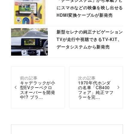
「データシステム」から車載ナビ
にスマホなどの映像を映し出せる
HDMI変換ケーブルが新発売
新型セレナの純正ナビゲーション
TVが走行中視聴できるTV-KIT、
データシステムから新発売
前の記事
次の記事
キャデラックが小
1970年代ホンダ
型EVクーペクロ
の名車「CB400
スオーバーを開発
フォア」純正マフ
中!? ブラ…
ラーを完…