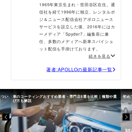
1965年東京生まれ・世田谷区在住。通
信社を経て1996年に独立、レンタルポ
ジ＆ニュース配信会社アポロニュース
サービスを設立した後、2016年にはカ
ーメディア「Spyder7」編集長に兼
任、多数のメディアへ新車スパイショ
ット配信も手掛けております。
続きを見る
著者:APOLLOの最新記事一覧
につい
車のコーティングおすすめ業者・専門店8選を比較｜種類や選
初め
び方も解説