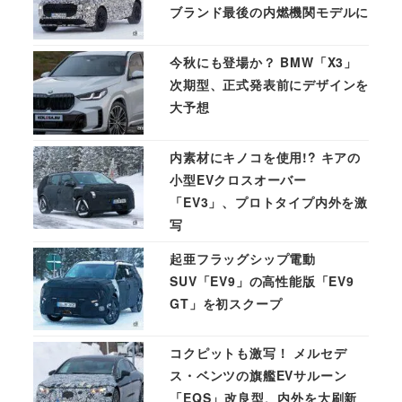
ブランド最後の内燃機関モデルに
今秋にも登場か？ BMW「X3」
次期型、正式発表前にデザインを
大予想
内素材にキノコを使用!? キアの
小型EVクロスオーバー
「EV3」、プロトタイプ内外を激
写
起亜フラッグシップ電動
SUV「EV9」の高性能版「EV9
GT」を初スクープ
コクピットも激写！ メルセデ
ス・ベンツの旗艦EVサルーン
「EQS」改良型、内外を大刷新