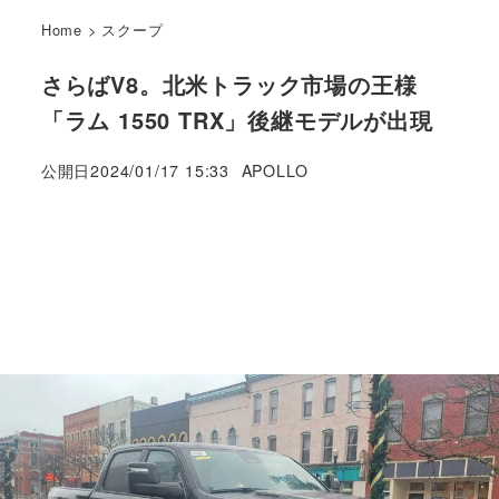
Home
>
スクープ
さらばV8。北米トラック市場の王様
「ラム 1550 TRX」後継モデルが出現
著
公開日
2024/01/17 15:33
APOLLO
者