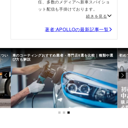
任、多数のメディアへ新車スパイショ
ット配信も手掛けております。
続きを見る
著者:APOLLOの最新記事一覧
につい
車のコーティングおすすめ業者・専門店8選を比較｜種類や選
初め
び方も解説