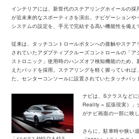
インテリアには、新世代のステアリングホイールの採
が近未来的なスポーティさを演出。ナビゲーションや
システムの設定を、手元で完結する高い機能性を備え
従来は、タッチコントロールボタンへの接触やステア
されていたアダプティブクルーズコントロールの「ア
ストロニック」使用時のハンズオフ検知機能のため、
えたパッドを採用。ステアリングを軽く握っていれば
た、センターコンソールに設置されていたタッチパッ
ナビは、Sクラスなどに採
Reality = 拡張
がナビ画面の一部に映
さらに、駐車時や狭い
「メルセデス AMG CLA 45 S