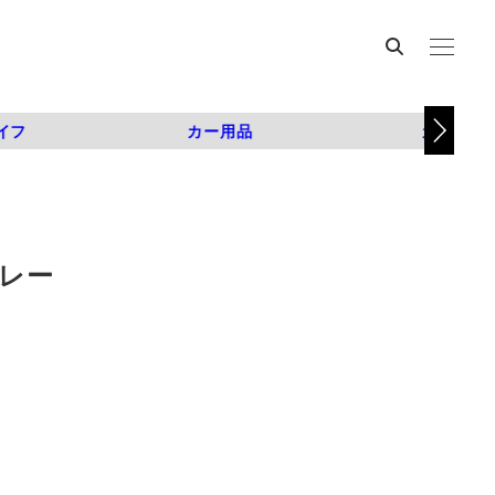
イフ
カー用品
カスタム
ブレー