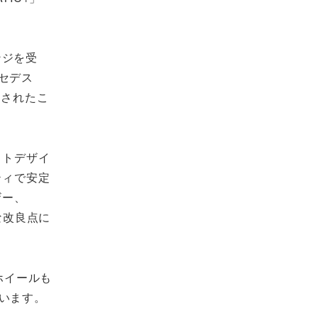
ンジを受
ルセデス
追加されたこ
イトデザイ
ティで安定
ザー、
な改良点に
ホイールも
います。