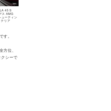
A 45 S
デス AMG
C+シューティン
ステリア
です。
全方位、
セクシーで