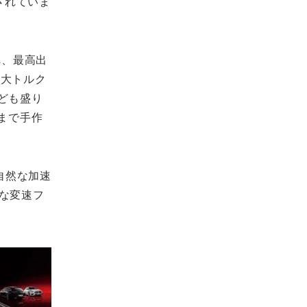
化されていま
れ、最高出
最大トルク
なども盛り
まで手作
自然な加速
な変速フ