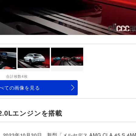
合計枚数4枚
べての画像を見る
の2.0Lエンジンを搭載
年10月30日、新型「メルセデス AMG CLA 45 S 4MA