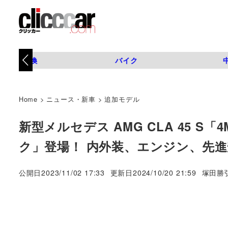
タイヤ交換
バイク
Home
>
ニュース・新車
>
追加モデル
新型メルセデス AMG CLA 45 S「
ク」登場！ 内外装、エンジン、先
著
公開日
2023/11/02 17:33
更新日
2024/10/20 21:59
塚田勝
者