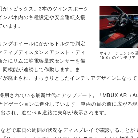
用がトピックス。3本のツインスポーク
インパネ内の各種設定や安全運転支援
ています。
リングホイールにかかるトルクで判定
クティブディスタンスアシスト・ディ
マイナーチェンジを受
45 S」のインテリア
新たにリムに静電容量式センサーを備
、同機能が連続して作動します。ま
ドが廃止され、すっきりとしたインテリアデザインになって
用されている最新世代にアップデート。「MBUX AR（Augm
現実）」ナビゲーションに進化しています。車両の目の前に広がる
し出され、進むべき道路に矢印が表示されます。
道などで車両の周囲の状況をディスプレイで確認することが